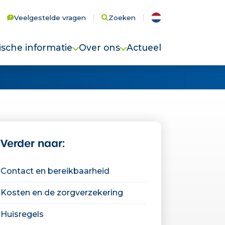
Veelgestelde vragen
Zoeken
ische informatie
Over ons
Actueel
t en bereikbaarheid
Werkgebied
n en de zorgverzekering
Cliëntenraad
egels
Bij ons werken
estelde vragen
Compliment of niet tevreden?
"Je kan echt mensen
Verder naar:
helpen"
Vacatures
Contact en bereikbaarheid
"Het is perfect te
Kosten en de zorgverzekering
combineren met je
coschappen!"
Huisregels