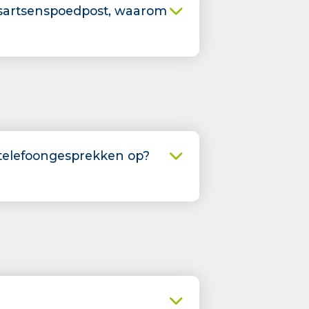
isartsenspoedpost, waarom
telefoongesprekken op?