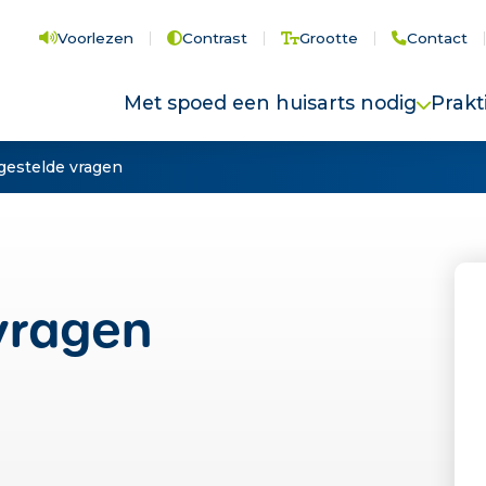
Voorlezen
Contrast
Grootte
Contact
Met spoed een huisarts nodig
Prakt
Wanneer contact opnemen?
Contac
gestelde vragen
Houd deze gegevens bij de hand
Koste
Digitaal spreekuur
Huisr
Sportblessure?
Veelg
vragen