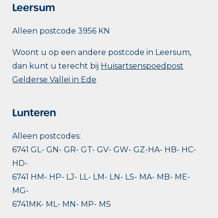
Leersum
Alleen postcode 3956 KN
Woont u op een andere postcode in Leersum,
dan kunt u terecht bij
Huisartsenspoedpost
Gelderse Vallei in Ede
Lunteren
Alleen postcodes:
6741 GL- GN- GR- GT- GV- GW- GZ-HA- HB- HC-
HD-
6741 HM- HP- LJ- LL- LM- LN- LS- MA- MB- ME-
MG-
6741MK- ML- MN- MP- MS